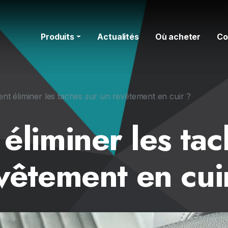
Produits
Actualités
Où acheter
Co
t éliminer les taches sur un revêtement en cuir ?
liminer les tac
vêtement en cui